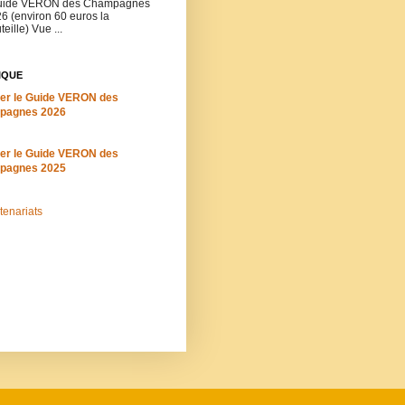
ide VERON des Champagnes
6 (environ 60 euros la
teille) Vue ...
IQUE
er le Guide VERON des
pagnes 2026
er le Guide VERON des
pagnes 2025
tenariats