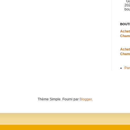
Gu
202
bou
BOUT
Achet
Cham
Achet
Cham
Par
Thème Simple. Fourni par
Blogger
.