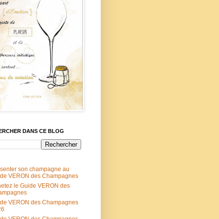
ERCHER DANS CE BLOG
senter son champagne au
ide VERON des Champagnes
etez le Guide VERON des
ampagnes
ide VERON des Champagnes
26