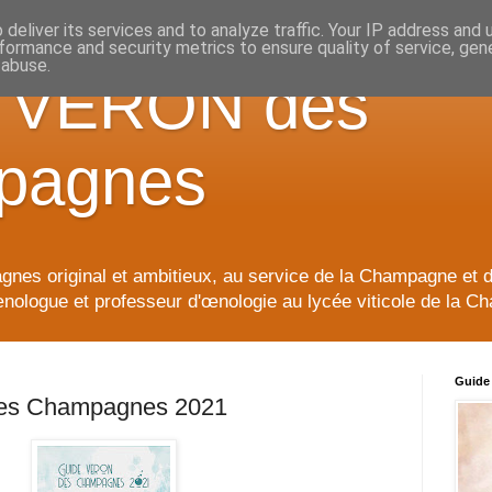
deliver its services and to analyze traffic. Your IP address and
formance and security metrics to ensure quality of service, ge
 abuse.
e VERON des
pagnes
nes original et ambitieux, au service de la Champagne et 
ologue et professeur d'œnologie au lycée viticole de la C
Guide
es Champagnes 2021