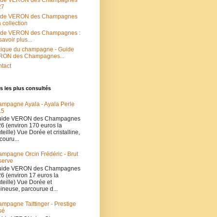
ide VERON des Champagnes
27
ide VERON des Champagnes
a collection
ide VERON des Champagnes :
savoir plus...
ique du champagne - Guide
RON des Champagnes...
tact
es les plus consultés
mpagne Ayala - Ayala Perle
15
ide VERON des Champagnes
6 (environ 170 euros la
teille) Vue Dorée et cristalline,
couru...
mpagne Orcin Frédéric - Brut
serve
ide VERON des Champagnes
6 (environ 17 euros la
teille) Vue Dorée et
ineuse, parcourue d...
mpagne Taittinger - Prestige
sé