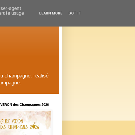
 user-agent
nerate usage
LEARN MORE
GOT IT
du champagne, réalisé
hampagne.
 VERON des Champagnes 2026