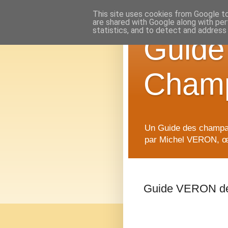
This site uses cookies from Google to 
are shared with Google along with per
statistics, and to detect and address
Guid
Cham
Un Guide des champag
par Michel VERON, œn
Guide VERON d