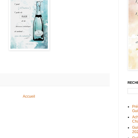
RECH
Accueil
Pré
Gu
Ach
Ch
Gu
20