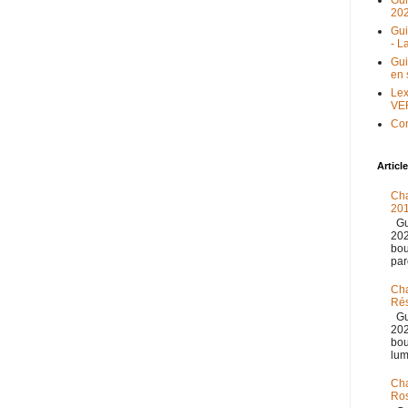
Gu
20
Gu
- L
Gu
en 
Lex
VE
Con
Articl
Cha
20
Gu
202
bou
par
Cha
Ré
Gu
202
bou
lum
Cha
Ro