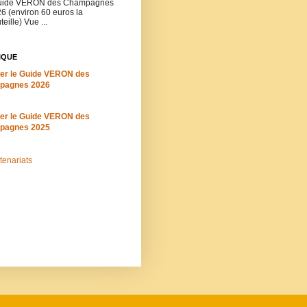
ide VERON des Champagnes
6 (environ 60 euros la
teille) Vue ...
IQUE
er le Guide VERON des
pagnes 2026
er le Guide VERON des
pagnes 2025
tenariats