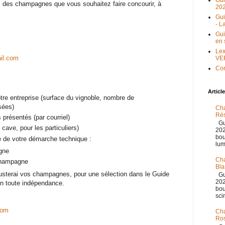
Gu
ns des champagnes que vous souhaitez faire concourir, à
20
Gu
- L
Gu
en 
Lex
il.com
VE
Con
Articl
tre entreprise (surface du vignoble, nombre de
sées)
Cha
Ré
 présentés (par courriel)
Gu
 cave, pour les particuliers)
202
bou
e de votre démarche technique :
lum
igne
Cha
Champagne
Bla
gusterai vos champagnes, pour une sélection dans le Guide
Gu
202
 toute indépendance.
bou
scin
com
Cha
Ro