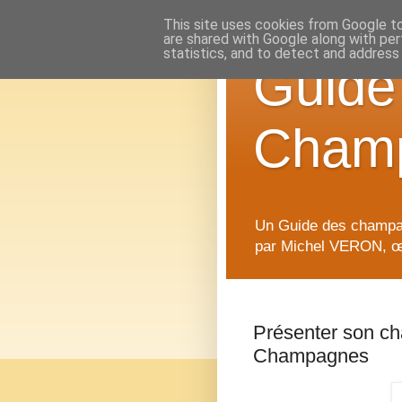
This site uses cookies from Google to 
are shared with Google along with per
statistics, and to detect and address
Guid
Cham
Un Guide des champag
par Michel VERON, œn
Présenter son 
Champagnes