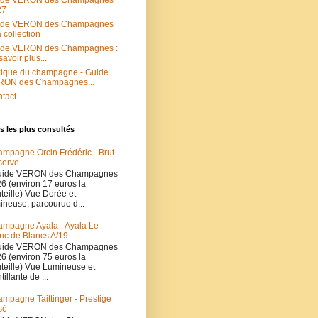
ide VERON des Champagnes
27
ide VERON des Champagnes
a collection
ide VERON des Champagnes :
savoir plus...
ique du champagne - Guide
RON des Champagnes...
tact
es les plus consultés
mpagne Orcin Frédéric - Brut
serve
ide VERON des Champagnes
6 (environ 17 euros la
teille) Vue Dorée et
ineuse, parcourue d...
mpagne Ayala - Ayala Le
nc de Blancs A/19
ide VERON des Champagnes
6 (environ 75 euros la
teille) Vue Lumineuse et
tillante de ...
mpagne Taittinger - Prestige
sé