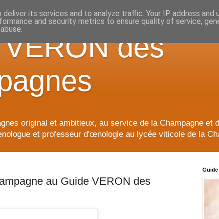
deliver its services and to analyze traffic. Your IP address and
formance and security metrics to ensure quality of service, ge
 abuse.
e VERON des
pagnes
nes original et ambitieux, au service de la Champagne et 
ologue et professeur d'œnologie au lycée viticole de la C
Guide
champagne au Guide VERON des