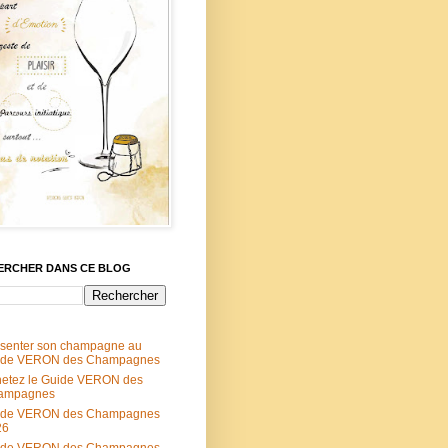
ERCHER DANS CE BLOG
senter son champagne au
ide VERON des Champagnes
etez le Guide VERON des
ampagnes
ide VERON des Champagnes
26