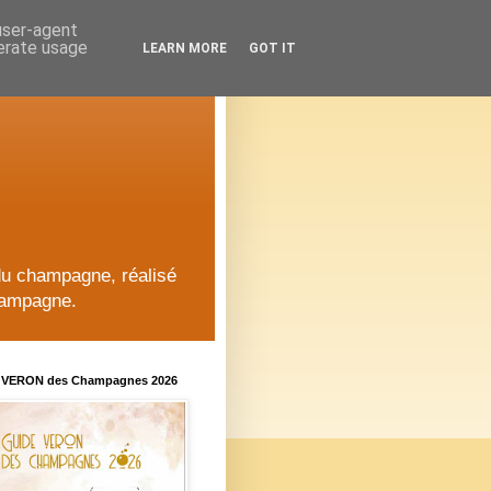
 user-agent
nerate usage
LEARN MORE
GOT IT
du champagne, réalisé
hampagne.
 VERON des Champagnes 2026