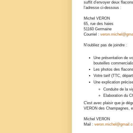
suffit d’envoyer deux flaco
l’adresse ci-dessous :
Michel VERON
65, rue des haies
51160 Germaine
Courriel :
veron.michel@gma
N’oubliez pas de joindre :
Une présentation de vo
bouteilles commerciali
Les photos des flacons
Votre tarif (TTC, départ
Une explication précis
Conduite de la v
Elaboration du 
C'est avec plaisir que je dé
VERON des Champagnes, en
Michel VERON
Mail :
veron.michel@gmail.