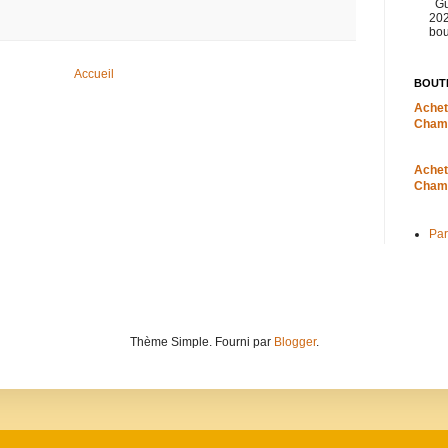
Gu
202
bou
Accueil
BOUT
Achet
Cham
Achet
Cham
Par
Thème Simple. Fourni par
Blogger
.