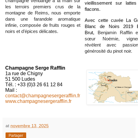
champagne vendangé à la main sur
vieillissement sur latte
les terroirs premiers crus de la
flacons.
montagne de Reims, nous emporte
dans une farandole aromatique
Avec cette cuvée La Gri
infinie, composée de fruits rouges et
Blanc de Noirs 2019 E
noirs et d’épices délicates.
Brut,
Benjamin Rafflin 
sœur Noémie, vigner
révèlent avec passio
générosité du pinot noir.
Champagne Serge Rafflin
1a rue de Chigny
51 500 Ludes
Tél. : +33 (0)3 26 61 12 84
Mail :
contact@champagnesergerafflin.fr
www.champagnesergerafflin.fr
at
novembre 13, 2025
Partager